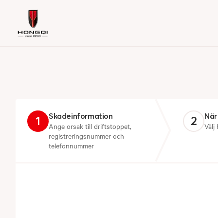
Skadeinformation
När
1
2
Ange orsak till driftstoppet,
Välj
registreringsnummer och
telefonnummer