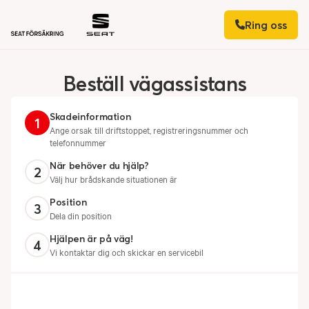
Ring oss
Beställ
vägassistans
Skadeinformation
1
Ange orsak till driftstoppet, registreringsnummer och
telefonnummer
När behöver du hjälp?
2
Välj hur brådskande situationen är
Position
3
Dela din position
Hjälpen är på väg!
4
Vi kontaktar dig och skickar en servicebil