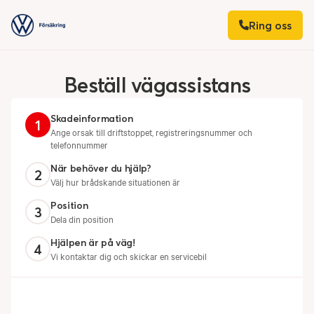
Ring oss
Beställ
vägassistans
Skadeinformation
1
Ange orsak till driftstoppet, registreringsnummer och
telefonnummer
När behöver du hjälp?
2
Välj hur brådskande situationen är
Position
3
Dela din position
Hjälpen är på väg!
4
Vi kontaktar dig och skickar en servicebil