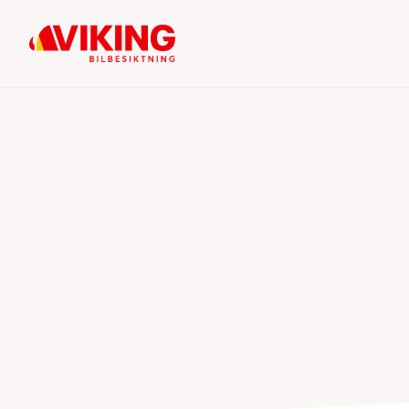
Öp
Viking Kontroll
Bilbesiktning
Vår bedömning är alltid saklig, oberoende och
på regelverket – så att du kan känna dig trygg 