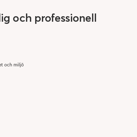
lig
och
professionell
et och miljö