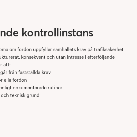
ende
kontrollinstans
öma om fordon uppfyller samhällets krav på trafiksäkerhet
rukturerat, konsekvent och utan intresse i efterföljande
r att:
år från fastställda krav
r alla fordon
 enligt dokumenterade rutiner
g och teknisk grund