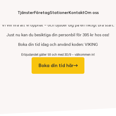
Tjänster
Företag
Stationer
Kontakt
Om oss
pningserbjudande
för
perso
Hide
submenu for
Vi vill fira att vi öppnat – och bjuder dig på en riktigt bra start.
Just nu kan du besiktiga din personbil för 395 kr hos oss!
Boka din tid idag och använd koden: VIKING
Erbjudandet gäller till och med 30/9 – välkommen in!
Boka din tid här
 grundad
på vägen.