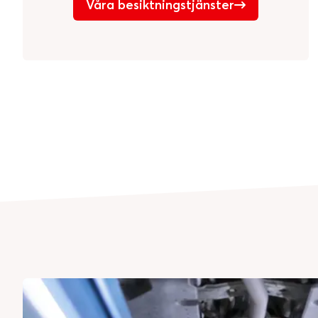
Våra besiktningstjänster