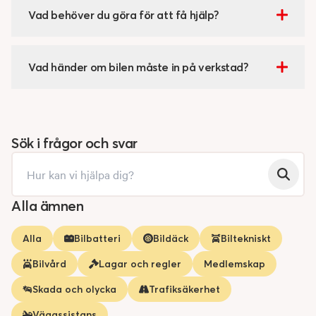
Vad behöver du göra för att få hjälp?
Vad händer om bilen måste in på verkstad?
Sök i frågor och svar
Alla ämnen
Alla
Bilbatteri
Bildäck
Biltekniskt
Bilvård
Lagar och regler
Medlemskap
Skada och olycka
Trafiksäkerhet
Vägassistans