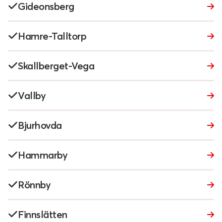
Gideonsberg
Hamre-Talltorp
Skallberget-Vega
Vallby
Bjurhovda
Hammarby
Rönnby
Finnslätten