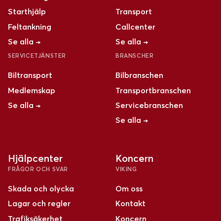
Starthjälp
Transport
Feltankning
Callcenter
Se alla →
Se alla →
SERVICETJÄNSTER
BRANSCHER
Biltransport
Bilbranschen
Medlemskap
Transportbranschen
Se alla →
Servicebranschen
Se alla →
Hjälpcenter
Koncern
FRÅGOR OCH SVAR
VIKING
Skada och olycka
Om oss
Lagar och regler
Kontakt
Trafiksäkerhet
Koncern