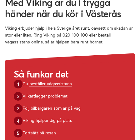
Med Viking är du i trygga
händer när du kör i Västerås
Viking erbjuder hjälp i hela Sverige året runt, oavsett om skadan är
stor eller liten. Ring Viking på
020-100-100
eller
beställ
vägassistans online
, så är hjälpen bara runt hörnet.
Så
funkar
det
Du
beställer vägassistans
1
Vi kartlägger problemet
2
Följ bilbärgaren som är på väg
3
Viking hjälper dig på plats
4
Fortsätt på resan
5