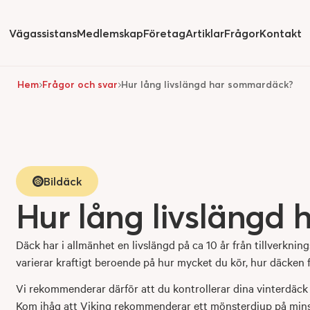
Vägassistans
Medlemskap
Företag
Artiklar
Frågor
Kontakt
Hide
submenu for
Hide
submenu for
Hide
submenu for
Hide
submenu fo
Hem
Frågor och svar
Hur lång livslängd har sommardäck?
Bildäck
Hur lång livslängd
Däck har i allmänhet en livslängd på ca 10 år från tillverkn
varierar kraftigt beroende på hur mycket du kör, hur däcken 
Vi rekommenderar därför att du kontrollerar dina vinterdäc
Kom ihåg att Viking rekommenderar ett mönsterdjup på minst