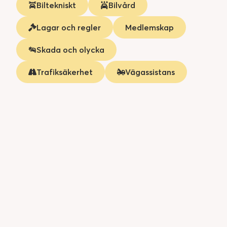
Biltekniskt
Bilvård
Lagar och regler
Medlemskap
Skada och olycka
Trafiksäkerhet
Vägassistans