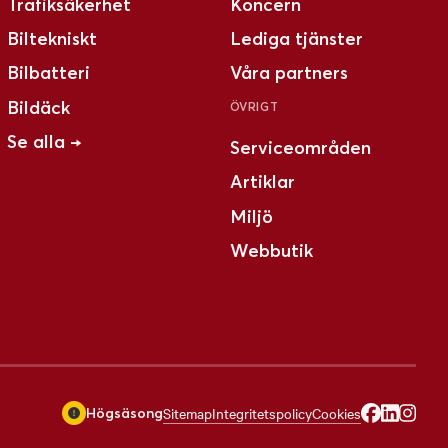
Trafiksäkerhet
Koncern
Biltekniskt
Lediga tjänster
Bilbatteri
Våra partners
Bildäck
ÖVRIGT
Se alla →
Serviceområden
Artiklar
Miljö
Webbutik
Sitemap
Integritetspolicy
Cookies
Högsäsong