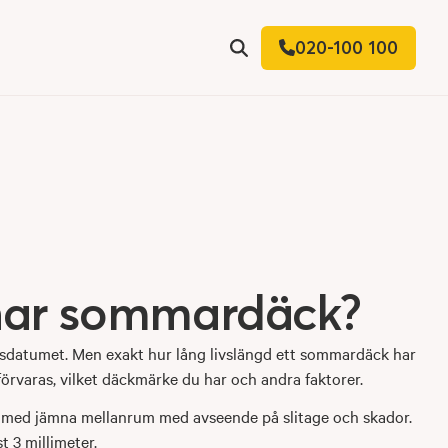
020-100 100
r
Sök
 har sommardäck?
ingsdatumet. Men exakt hur lång livslängd ett sommardäck har
förvaras, vilket däckmärke du har och andra faktorer.
k med jämna mellanrum med avseende på slitage och skador.
 3 millimeter.